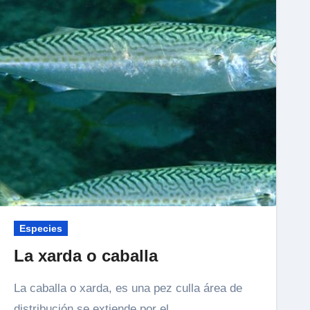
Especies
La xarda o caballa
La caballa o xarda, es una pez culla área de
distribución se extiende por el...