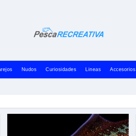
rejos
Nudos
Curiosidades
Lineas
Accesorios