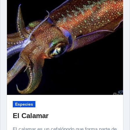
Especies
El Calamar
El calamar es un cefalópodo que forma parte de