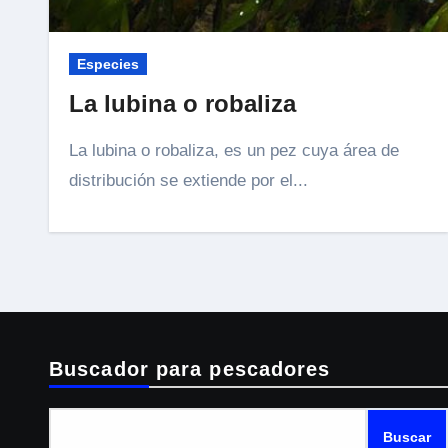
Especies
La lubina o robaliza
La lubina o robaliza, es un pez cuya área de
distribución se extiende por el...
Buscador para pescadores
Buscar