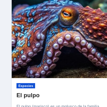
Especies
El pulpo
El pulpo (marisco) es un molusco de la familia