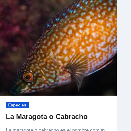
Especies
La Maragota o Cabracho
La maragota o cabracho es el nombre común