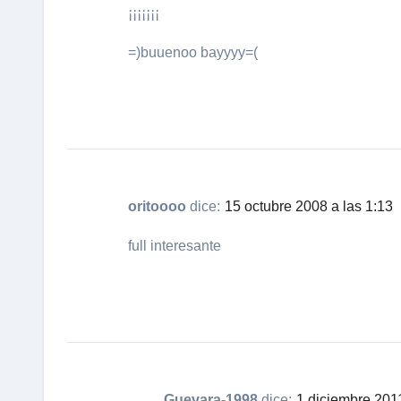
¡¡¡¡¡¡¡
=)buuenoo bayyyy=(
oritoooo
dice:
15 octubre 2008 a las 1:13
full interesante
Guevara-1998
dice:
1 diciembre 2011