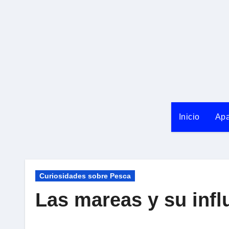
Ir
al
contenido
Inicio
Apa
Curiosidades sobre Pesca
Las mareas y su infl