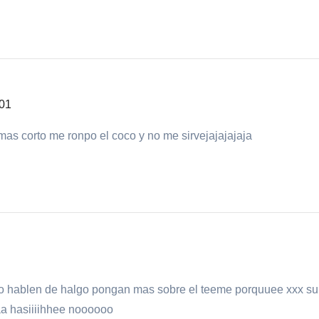
:01
as corto me ronpo el coco y no me sirvejajajajaja
do hablen de halgo pongan mas sobre el teeme porquuee xxx s
a hasiiiihhee noooooo