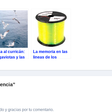
a al curricán:
La memoria en las
gaviotas y las
lineas de los
inas
Sedales o Tanzas
uencia”
do y gracias por tu comentario.