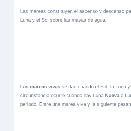
Las mareas constituyen el ascenso y descenso periódico del nivel del mar en nuestras costas como consecuencia de la atracción gravitatoria que ejercen la
Luna y el Sol sobre las masas de agua.
Las mareas vivas
se dan cuando el Sol, la Luna y
circunstancia ocurre cuando hay Luna
Nueva
o L
periodo. Entre una marea viva y la siguiente pas