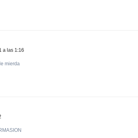
 a las 1:16
de mierda
2
ORMASION