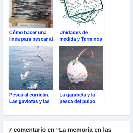
Cómo hacer una
Unidades de
linea para pescar al
medida y Terminos
curricán o cacea
marineros
Pesca al curricán:
La garabeta y la
Las gaviotas y las
pesca del pulpo
sardinas
7 comentario en “La memoria en las