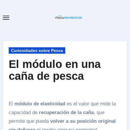
Ir
al
contenido
Curiosidades sobre Pesca
El módulo en una
caña de pesca
El
módulo de elasticidad
es el valor que mide la
capacidad de
recuperación de la caña
, que
permite que pueda
volver a su posición original
sin dañarse
ni perder ninguna propiedad.