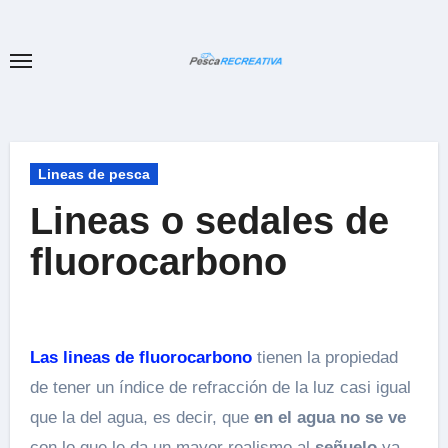
Ir
al
contenido
Lineas de pesca
Lineas o sedales de
fluorocarbono
Las lineas de fluorocarbono
tienen la propiedad
de tener un índice de refracción de la luz casi igual
que la del agua, es decir, que
en el agua no se ve
con lo que le da un mayor realismo al
señuelo
ya