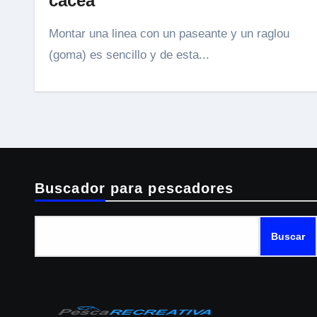
cacea
Montar una linea con un paseante y un raglou
(goma) es sencillo y de esta...
Buscador para pescadores
Buscar