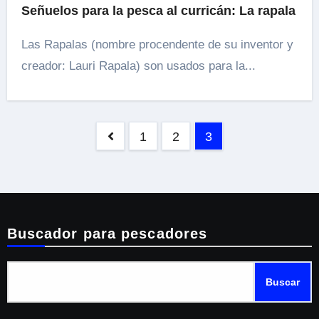
Señuelos para la pesca al curricán: La rapala
Las Rapalas (nombre procendente de su inventor y
creador: Lauri Rapala) son usados para la...
Navegación
1
2
3
de
entradas
Buscador para pescadores
Buscar